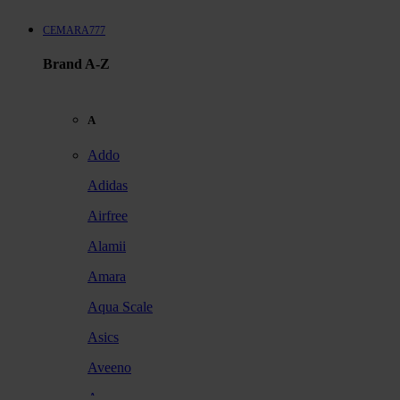
CEMARA777
Brand A-Z
A
Addo
Adidas
Airfree
Alamii
Amara
Aqua Scale
Asics
Aveeno
Awan