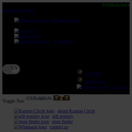
Pastikan bermain di Situs C
lewati ke Konten
download apps
download app from:
gift registry
Bahasa
ID
LOGIN
DAFTAR
Contact 
Toggle Nav
about Kanmo Circle
gift registry
store finder
contact us