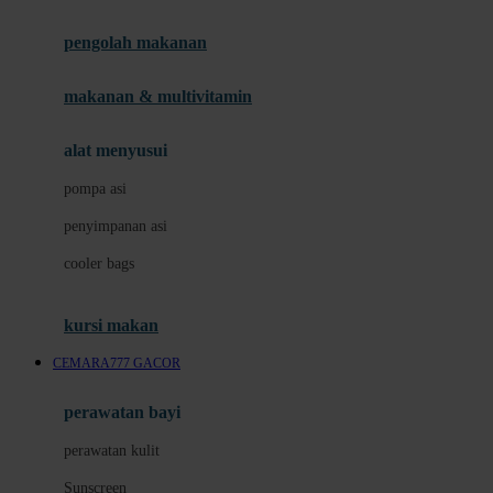
Joie
pengolah makanan
Joolz
Jujube
makanan & multivitamin
K
alat menyusui
Kiddycuts
pompa asi
Kumon
penyimpanan asi
L
cooler bags
Leapfrog
kursi makan
Leclerc
CEMARA777 GACOR
Lee Vierra
Lillebaby
perawatan bayi
Little Bird Told Me
perawatan kulit
Little Miss Janis
Sunscreen