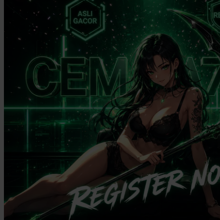
Twistshake
TY Toys
U
V
Veja
Vitaflow
Vtech
W
Waterland
Wellness
X