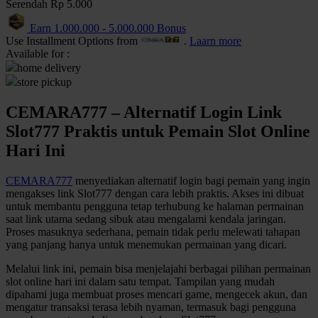
Serendah
Rp 5.000
Q
Earn
1.000.000
-
5.000.000
Bonus
Use Installment Options from
.
Laarn more
QV Baby
Available for :
home delivery
R
store pickup
Real Shades
CEMARA777 – Alternatif Login Link
Slot777 Praktis untuk Pemain Slot Online
Red Castle
Hari Ini
Ribbon Madness
CEMARA777
menyediakan alternatif login bagi pemain yang ingin
S
mengakses link Slot777 dengan cara lebih praktis. Akses ini dibuat
untuk membantu pengguna tetap terhubung ke halaman permainan
Sebamed
saat link utama sedang sibuk atau mengalami kendala jaringan.
Proses masuknya sederhana, pemain tidak perlu melewati tahapan
Silver Cross
yang panjang hanya untuk menemukan permainan yang dicari.
Simply Idea
Melalui link ini, pemain bisa menjelajahi berbagai pilihan permainan
slot online hari ini dalam satu tempat. Tampilan yang mudah
Skip Hop
dipahami juga membuat proses mencari game, mengecek akun, dan
Spectra
mengatur transaksi terasa lebih nyaman, termasuk bagi pengguna