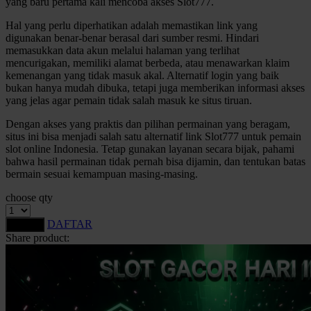
yang baru pertama kali mencoba akses Slot777.
Squishmallows
Hal yang perlu diperhatikan adalah memastikan link yang
Starbooks
digunakan benar-benar berasal dari sumber resmi. Hindari
memasukkan data akun melalui halaman yang terlihat
Stick-O
mencurigakan, memiliki alamat berbeda, atau menawarkan klaim
kemenangan yang tidak masuk akal. Alternatif login yang baik
Stokke
bukan hanya mudah dibuka, tetapi juga memberikan informasi akses
yang jelas agar pemain tidak salah masuk ke situs tiruan.
Sudocrem
Dengan akses yang praktis dan pilihan permainan yang beragam,
Sumimo
situs ini bisa menjadi salah satu alternatif link Slot777 untuk pemain
slot online Indonesia. Tetap gunakan layanan secara bijak, pahami
Sunnylife
bahwa hasil permainan tidak pernah bisa dijamin, dan tentukan batas
bermain sesuai kemampuan masing-masing.
Sun-Staches
choose qty
Swimava
DAFTAR
LOGIN
T
Share product:
Tommee Tippee
Trunki
Tutti Bambini