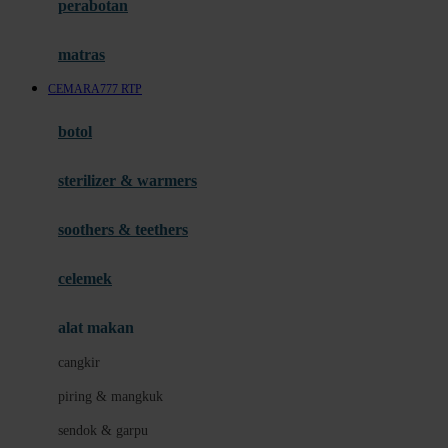
perabotan
Happy Tummy
Hauck
matras
Havaianas
CEMARA777 RTP
Hegen
botol
Hot Wheels
sterilizer & warmers
Hybrid
soothers & teethers
I
Inlacta DHA
celemek
Interlac
alat makan
Ivenet
cangkir
J
piring & mangkuk
Jack N Jill
sendok & garpu