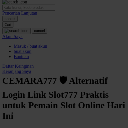
O
Pencarian Lanjutan
Oh Ma Grain
cancel
Okiedog
Cari
cancel
P
Akun Saya
Masuk / buat akun
Peachy
buat akun
Phil & Ted's
Bantuan
Philips Avent
Daftar Keinginan
Keranjang Saya
Pigeon
CEMARA777 🛡 Alternatif
Playgro
Login Link Slot777 Praktis
Poled Global
untuk Pemain Slot Online Hari
Ponycycle
Ini
Puma
Pureats