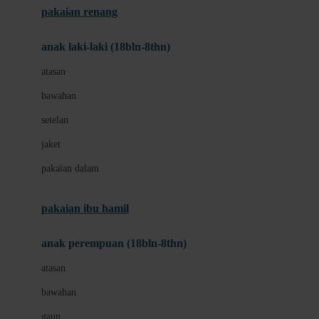
pakaian renang
Bumkins
anak laki-laki (18bln-8thn)
C
atasan
Cetaphil
bawahan
Chicco
setelan
Childlife
jaket
Clevamama
pakaian dalam
Cocolatte
Cottonseeds
pakaian ibu hamil
Cozy N Safe
anak perempuan (18bln-8thn)
Crane
atasan
Cybex
bawahan
D
gaun