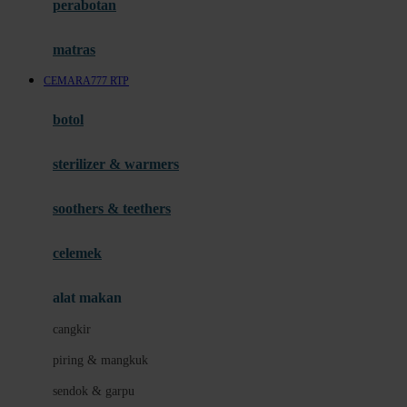
perabotan
Happy Tummy
Hauck
matras
Havaianas
CEMARA777 RTP
Hegen
botol
Hot Wheels
sterilizer & warmers
Hybrid
soothers & teethers
I
Inlacta DHA
celemek
Interlac
alat makan
Ivenet
cangkir
J
piring & mangkuk
Jack N Jill
sendok & garpu