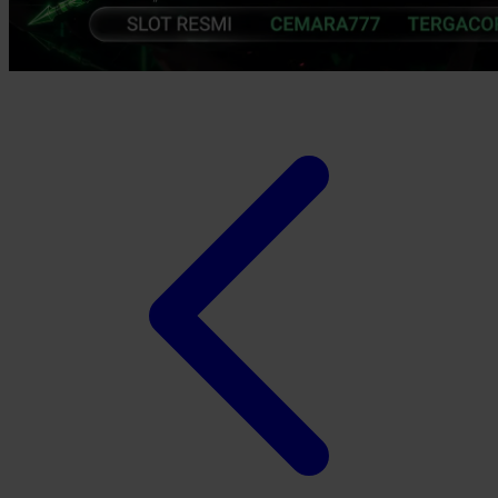
Xootz
Y
Yamatoya
Z
Zaxy
Zoggs
0-9
4Moms
59S