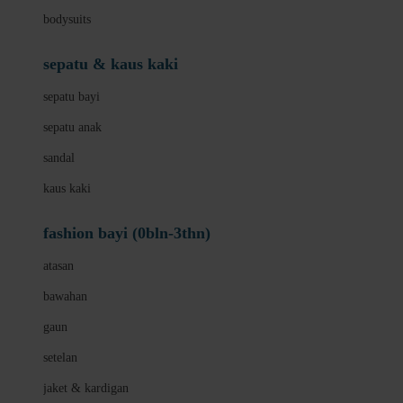
bodysuits
sepatu & kaus kaki
sepatu bayi
sepatu anak
sandal
kaus kaki
fashion bayi (0bln-3thn)
atasan
bawahan
gaun
setelan
jaket & kardigan