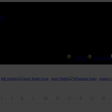
istry
LOGIN
DAFTAR
gift registry
store finder
contact 
I
J
K
L
M
N
O
P
Q
R