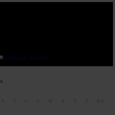
Pastikan bermain di Situs 
Contact Us
us
S
T
U
V
W
X
Y
Z
0-9