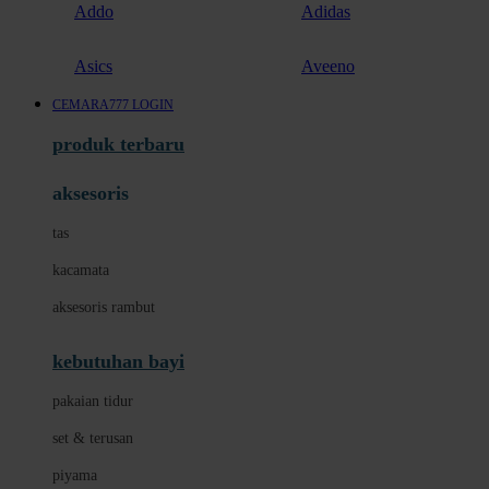
Addo
Adidas
Asics
Aveeno
CEMARA777 LOGIN
produk terbaru
aksesoris
tas
kacamata
aksesoris rambut
kebutuhan bayi
pakaian tidur
set & terusan
piyama