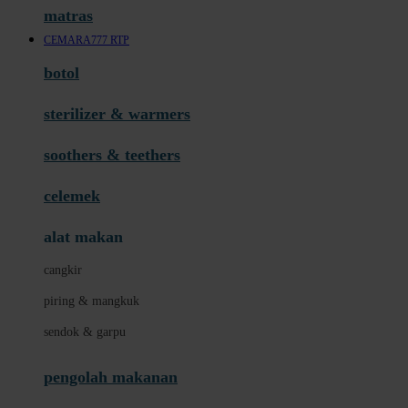
matras
CEMARA777 RTP
botol
sterilizer & warmers
soothers & teethers
celemek
alat makan
cangkir
piring & mangkuk
sendok & garpu
pengolah makanan