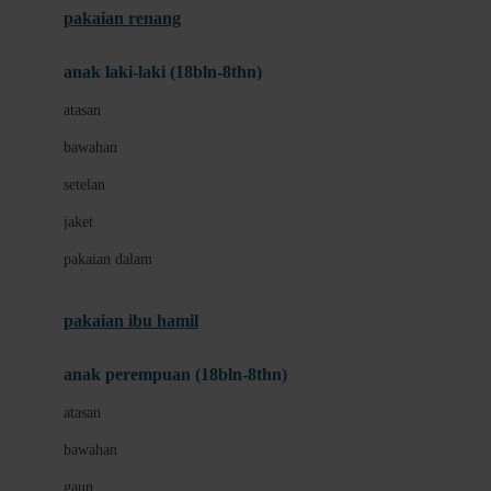
pakaian renang
Bumkins
anak laki-laki (18bln-8thn)
C
atasan
Cetaphil
bawahan
Chicco
setelan
Childlife
jaket
Clevamama
pakaian dalam
Cocolatte
Cottonseeds
pakaian ibu hamil
Cozy N Safe
anak perempuan (18bln-8thn)
Crane
atasan
Cybex
bawahan
D
gaun