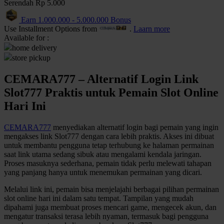
Serendah
Rp 5.000
Q
Earn
1.000.000
-
5.000.000
Bonus
Use Installment Options from
.
Laarn more
QV Baby
Available for :
home delivery
R
store pickup
Real Shades
CEMARA777 – Alternatif Login Link
Slot777 Praktis untuk Pemain Slot Online
Red Castle
Hari Ini
Ribbon Madness
CEMARA777
menyediakan alternatif login bagi pemain yang ingin
S
mengakses link Slot777 dengan cara lebih praktis. Akses ini dibuat
untuk membantu pengguna tetap terhubung ke halaman permainan
Sebamed
saat link utama sedang sibuk atau mengalami kendala jaringan.
Proses masuknya sederhana, pemain tidak perlu melewati tahapan
Silver Cross
yang panjang hanya untuk menemukan permainan yang dicari.
Simply Idea
Melalui link ini, pemain bisa menjelajahi berbagai pilihan permainan
slot online hari ini dalam satu tempat. Tampilan yang mudah
Skip Hop
dipahami juga membuat proses mencari game, mengecek akun, dan
Spectra
mengatur transaksi terasa lebih nyaman, termasuk bagi pengguna