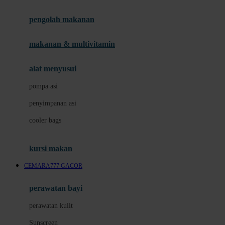
Joie
pengolah makanan
Joolz
Jujube
makanan & multivitamin
K
alat menyusui
Kiddycuts
pompa asi
Kumon
penyimpanan asi
L
cooler bags
Leapfrog
kursi makan
Leclerc
CEMARA777 GACOR
Lee Vierra
Lillebaby
perawatan bayi
Little Bird Told Me
perawatan kulit
Little Miss Janis
Sunscreen