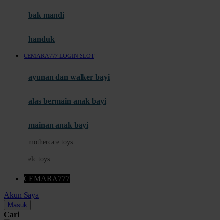
Moby
bak mandi
Momami
handuk
Mothercare
CEMARA777 LOGIN SLOT
Mustela
ayunan dan walker bayi
My Buddy Tag
My K
alas bermain anak bayi
N
mainan anak bayi
Naif
mothercare toys
Nike
elc toys
Nordic Natural
CEMARA777
Nuby
Akun Saya
Nuna
Masuk
Cari