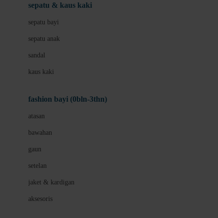
Beauty Barn
sepatu & kaus kaki
Bio Oil
sepatu bayi
Biolane
sepatu anak
Bite Fighters
sandal
Bizzi Growin
kaus kaki
Blackmores
fashion bayi (0bln-3thn)
Blooming Marvellous
atasan
Bonnels
bawahan
Bravado
gaun
Bruder
setelan
Brush Baby
jaket & kardigan
Buds Organics
aksesoris
Bugaboo
Buggygear