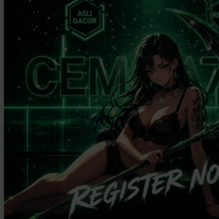
Twistshake
TY Toys
U
V
Veja
Vitaflow
Vtech
W
Waterland
Wellness
X