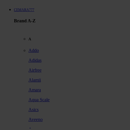
CEMARA777
Brand A-Z
A
Addo
Adidas
Airfree
Alamii
Amara
Aqua Scale
Asics
Aveeno
Awan