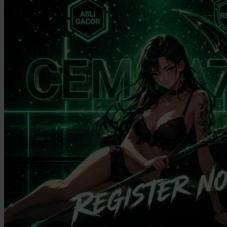
Twistshake
TY Toys
U
V
Veja
Vitaflow
Vtech
W
Waterland
Wellness
X