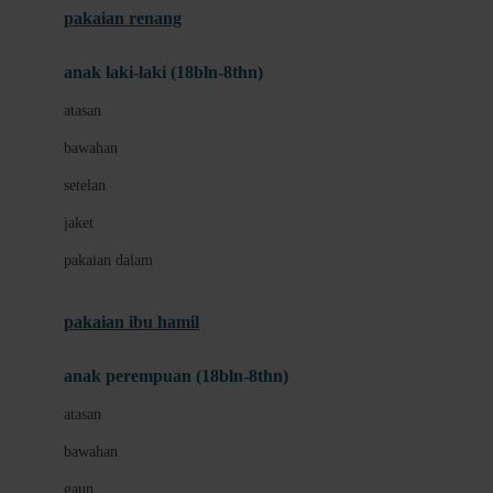
pakaian renang
Bumkins
anak laki-laki (18bln-8thn)
C
atasan
Cetaphil
bawahan
Chicco
setelan
Childlife
jaket
Clevamama
pakaian dalam
Cocolatte
Cottonseeds
pakaian ibu hamil
Cozy N Safe
anak perempuan (18bln-8thn)
Crane
atasan
Cybex
bawahan
D
gaun