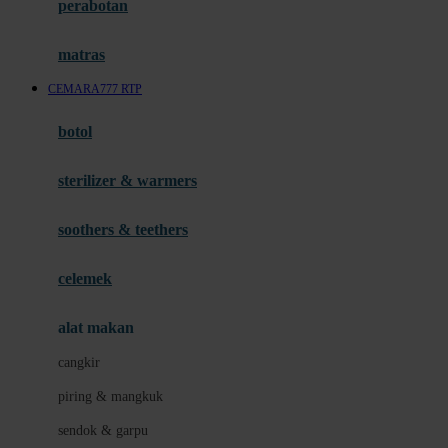
perabotan
Happy Tummy
Hauck
matras
Havaianas
CEMARA777 RTP
Hegen
botol
Hot Wheels
sterilizer & warmers
Hybrid
soothers & teethers
I
Inlacta DHA
celemek
Interlac
alat makan
Ivenet
cangkir
J
piring & mangkuk
Jack N Jill
sendok & garpu