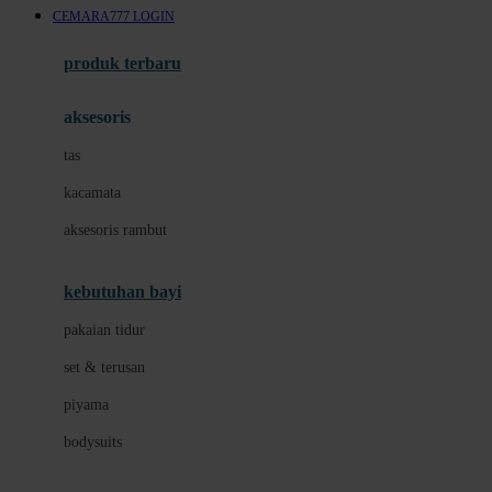
CEMARA777 LOGIN
Azetabio
produk terbaru
B
aksesoris
Baabaasheepz
tas
Babiators
kacamata
Baby Dove
aksesoris rambut
Baby Jogger
Baby Rovega
kebutuhan bayi
Babybee
pakaian tidur
Banana Boat
set & terusan
Banz
piyama
Barbie
bodysuits
Beaba