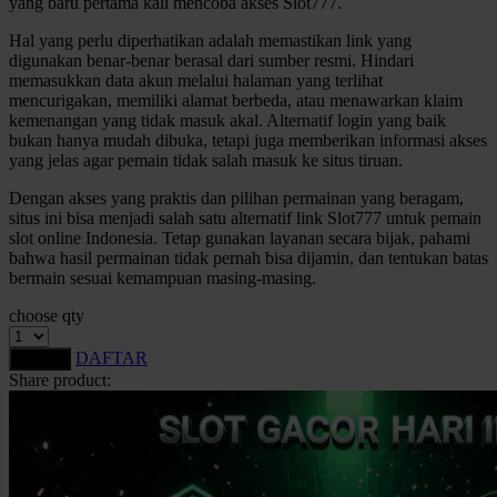
yang baru pertama kali mencoba akses Slot777.
Squishmallows
Hal yang perlu diperhatikan adalah memastikan link yang
Starbooks
digunakan benar-benar berasal dari sumber resmi. Hindari
memasukkan data akun melalui halaman yang terlihat
Stick-O
mencurigakan, memiliki alamat berbeda, atau menawarkan klaim
kemenangan yang tidak masuk akal. Alternatif login yang baik
Stokke
bukan hanya mudah dibuka, tetapi juga memberikan informasi akses
yang jelas agar pemain tidak salah masuk ke situs tiruan.
Sudocrem
Dengan akses yang praktis dan pilihan permainan yang beragam,
Sumimo
situs ini bisa menjadi salah satu alternatif link Slot777 untuk pemain
slot online Indonesia. Tetap gunakan layanan secara bijak, pahami
Sunnylife
bahwa hasil permainan tidak pernah bisa dijamin, dan tentukan batas
bermain sesuai kemampuan masing-masing.
Sun-Staches
choose qty
Swimava
DAFTAR
LOGIN
T
Share product:
Tommee Tippee
Trunki
Tutti Bambini