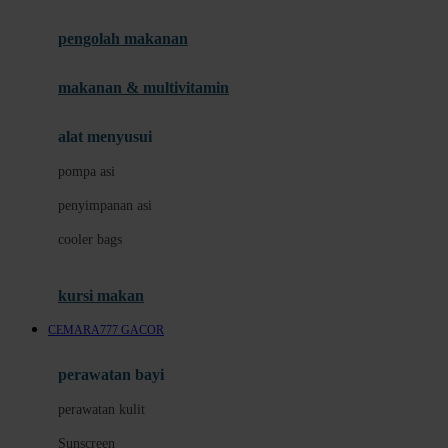
Joie
pengolah makanan
Joolz
Jujube
makanan & multivitamin
K
alat menyusui
Kiddycuts
pompa asi
Kumon
penyimpanan asi
L
cooler bags
Leapfrog
kursi makan
Leclerc
CEMARA777 GACOR
Lee Vierra
Lillebaby
perawatan bayi
Little Bird Told Me
perawatan kulit
Little Miss Janis
Sunscreen