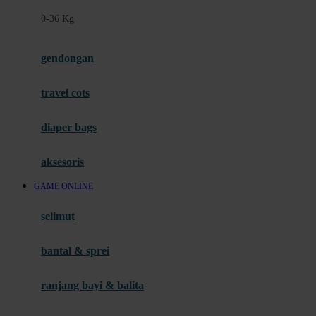
Felt So Sweet
0-36 Kg
Fisher Price
Flipper
gendongan
Friends Of Sally
travel cots
G
diaper bags
Gb
Geko
aksesoris
Graco
GAME ONLINE
Gund
selimut
H
bantal & sprei
Habbie
Haenim
ranjang bayi & balita
Happy Horse