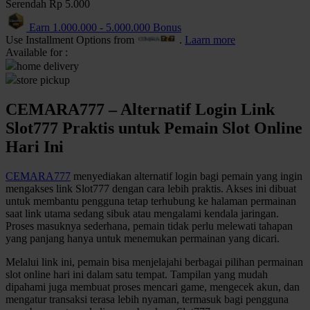
Serendah
Rp 5.000
Q
Earn
1.000.000
-
5.000.000
Bonus
Use Installment Options from
.
Laarn more
QV Baby
Available for :
home delivery
R
store pickup
Real Shades
CEMARA777 – Alternatif Login Link
Slot777 Praktis untuk Pemain Slot Online
Red Castle
Hari Ini
Ribbon Madness
CEMARA777
menyediakan alternatif login bagi pemain yang ingin
S
mengakses link Slot777 dengan cara lebih praktis. Akses ini dibuat
untuk membantu pengguna tetap terhubung ke halaman permainan
Sebamed
saat link utama sedang sibuk atau mengalami kendala jaringan.
Proses masuknya sederhana, pemain tidak perlu melewati tahapan
Silver Cross
yang panjang hanya untuk menemukan permainan yang dicari.
Simply Idea
Melalui link ini, pemain bisa menjelajahi berbagai pilihan permainan
slot online hari ini dalam satu tempat. Tampilan yang mudah
Skip Hop
dipahami juga membuat proses mencari game, mengecek akun, dan
Spectra
mengatur transaksi terasa lebih nyaman, termasuk bagi pengguna