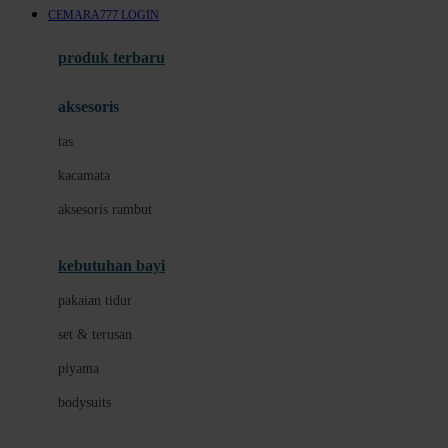
CEMARA777 LOGIN
Azetabio
produk terbaru
B
aksesoris
Baabaasheepz
tas
Babiators
kacamata
Baby Dove
aksesoris rambut
Baby Jogger
Baby Rovega
kebutuhan bayi
Babybee
pakaian tidur
Banana Boat
set & terusan
Banz
piyama
Barbie
bodysuits
Beaba