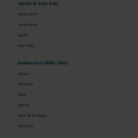
Beauty Barn
sepatu & kaus kaki
Bio Oil
sepatu bayi
Biolane
sepatu anak
Bite Fighters
sandal
Bizzi Growin
kaus kaki
Blackmores
fashion bayi (0bln-3thn)
Blooming Marvellous
atasan
Bonnels
bawahan
Bravado
gaun
Bruder
setelan
Brush Baby
jaket & kardigan
Buds Organics
aksesoris
Bugaboo
Buggygear