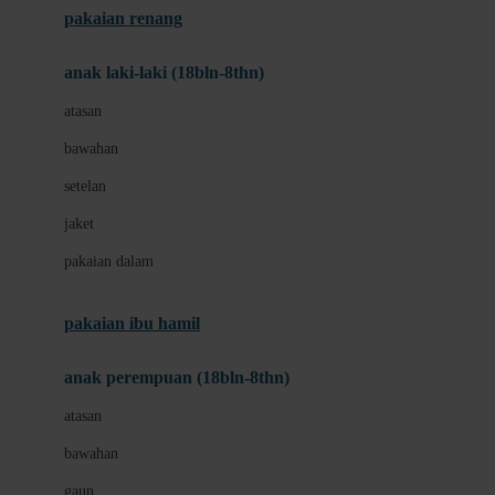
pakaian renang
Bumkins
anak laki-laki (18bln-8thn)
C
atasan
Cetaphil
bawahan
Chicco
setelan
Childlife
jaket
Clevamama
pakaian dalam
Cocolatte
Cottonseeds
pakaian ibu hamil
Cozy N Safe
anak perempuan (18bln-8thn)
Crane
atasan
Cybex
bawahan
D
gaun