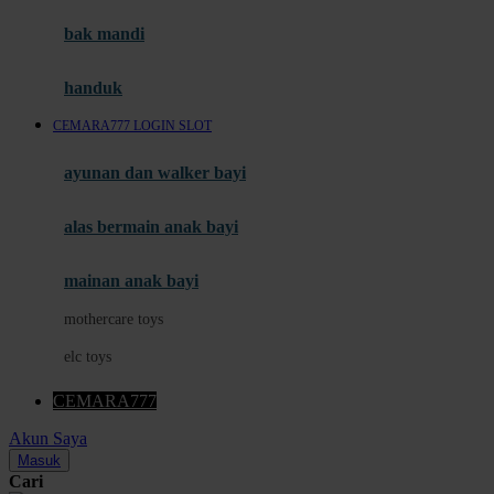
Moby
bak mandi
Momami
handuk
Mothercare
CEMARA777 LOGIN SLOT
Mustela
ayunan dan walker bayi
My Buddy Tag
My K
alas bermain anak bayi
N
mainan anak bayi
Naif
mothercare toys
Nike
elc toys
Nordic Natural
CEMARA777
Nuby
Akun Saya
Nuna
Masuk
Cari