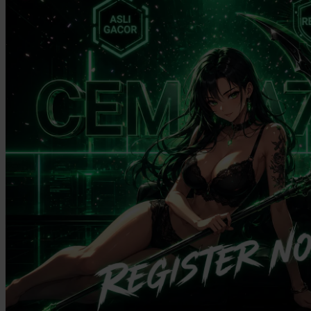
Twistshake
TY Toys
U
V
Veja
Vitaflow
Vtech
W
Waterland
Wellness
X