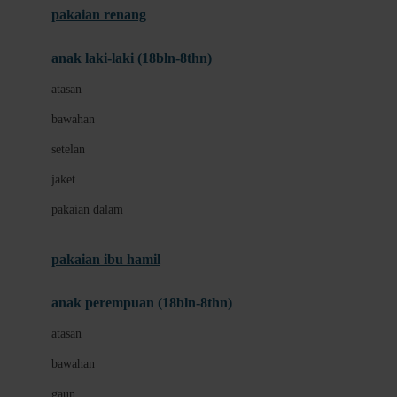
pakaian renang
Bumkins
anak laki-laki (18bln-8thn)
C
atasan
Cetaphil
bawahan
Chicco
setelan
Childlife
jaket
Clevamama
pakaian dalam
Cocolatte
Cottonseeds
pakaian ibu hamil
Cozy N Safe
anak perempuan (18bln-8thn)
Crane
atasan
Cybex
bawahan
D
gaun