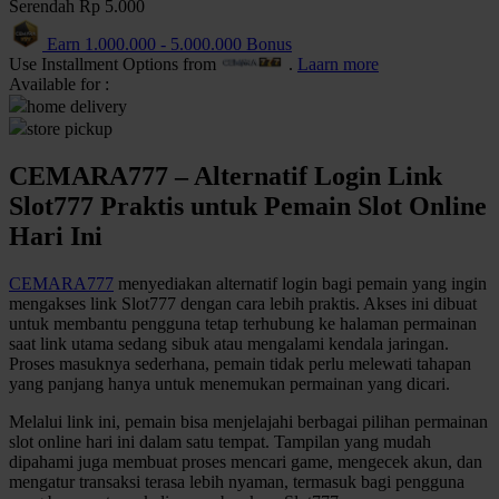
Serendah
Rp 5.000
Q
Earn
1.000.000
-
5.000.000
Bonus
Use Installment Options from
.
Laarn more
QV Baby
Available for :
home delivery
R
store pickup
Real Shades
CEMARA777 – Alternatif Login Link
Slot777 Praktis untuk Pemain Slot Online
Red Castle
Hari Ini
Ribbon Madness
CEMARA777
menyediakan alternatif login bagi pemain yang ingin
S
mengakses link Slot777 dengan cara lebih praktis. Akses ini dibuat
untuk membantu pengguna tetap terhubung ke halaman permainan
Sebamed
saat link utama sedang sibuk atau mengalami kendala jaringan.
Proses masuknya sederhana, pemain tidak perlu melewati tahapan
Silver Cross
yang panjang hanya untuk menemukan permainan yang dicari.
Simply Idea
Melalui link ini, pemain bisa menjelajahi berbagai pilihan permainan
slot online hari ini dalam satu tempat. Tampilan yang mudah
Skip Hop
dipahami juga membuat proses mencari game, mengecek akun, dan
Spectra
mengatur transaksi terasa lebih nyaman, termasuk bagi pengguna