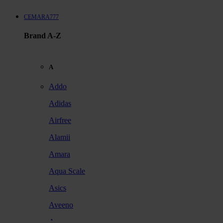
CEMARA777
Brand A-Z
A
Addo
Adidas
Airfree
Alamii
Amara
Aqua Scale
Asics
Aveeno
Awan