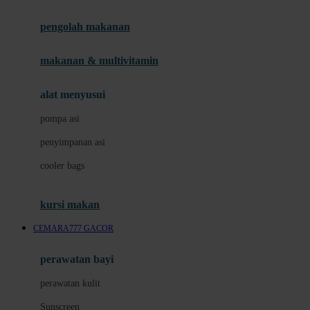
Joie
pengolah makanan
Joolz
Jujube
makanan & multivitamin
K
alat menyusui
Kiddycuts
pompa asi
Kumon
penyimpanan asi
L
cooler bags
Leapfrog
kursi makan
Leclerc
CEMARA777 GACOR
Lee Vierra
Lillebaby
perawatan bayi
Little Bird Told Me
perawatan kulit
Little Miss Janis
Sunscreen