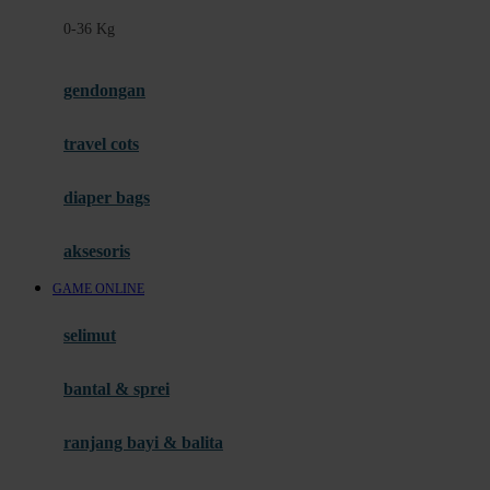
Felt So Sweet
0-36 Kg
Fisher Price
Flipper
gendongan
Friends Of Sally
travel cots
G
diaper bags
Gb
Geko
aksesoris
Graco
GAME ONLINE
Gund
selimut
H
bantal & sprei
Habbie
Haenim
ranjang bayi & balita
Happy Horse