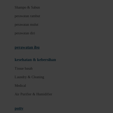
London Taxi
Shampo & Sabun
Love To Dream
perawatan rambut
perawatan mulut
M
perawatan diri
Magformers
Mama's Choice
perawatan ibu
Mamas&Papas
kesehatan & kebersihan
Mamaway
Tissue basah
Maxi Cosi
Laundry & Cleaning
Megabloks
Medical
Micro
Air Purifier & Humidifier
MiDeer
Mimi & Lula
potty
Mini Monkey