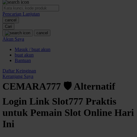
O
Pencarian Lanjutan
Oh Ma Grain
cancel
Okiedog
Cari
cancel
P
Akun Saya
Masuk / buat akun
Peachy
buat akun
Phil & Ted's
Bantuan
Philips Avent
Daftar Keinginan
Keranjang Saya
Pigeon
CEMARA777 🛡 Alternatif
Playgro
Login Link Slot777 Praktis
Poled Global
untuk Pemain Slot Online Hari
Ponycycle
Ini
Puma
Pureats