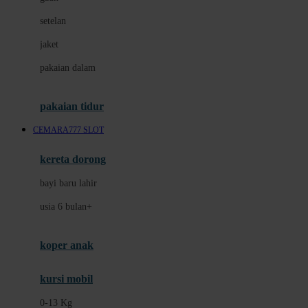
Dae Organics
setelan
Docare
jaket
Doona
pakaian dalam
Down To Earth
Drew
pakaian tidur
Dr. Brown's
CEMARA777 SLOT
E
kereta dorong
ELC
bayi baru lahir
Ergobaby
usia 6 bulan+
Expert Care
koper anak
Ezyroller
kursi mobil
F
0-13 Kg