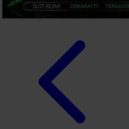
Xootz
Y
Yamatoya
Z
Zaxy
Zoggs
0-9
4Moms
59S