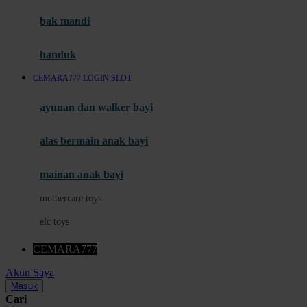
Moby
bak mandi
Momami
handuk
Mothercare
CEMARA777 LOGIN SLOT
Mustela
ayunan dan walker bayi
My Buddy Tag
My K
alas bermain anak bayi
N
mainan anak bayi
Naif
mothercare toys
Nike
elc toys
Nordic Natural
CEMARA777
Nuby
Akun Saya
Nuna
Masuk
Cari