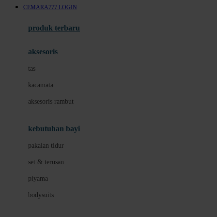
CEMARA777 LOGIN
Azetabio
produk terbaru
B
aksesoris
Baabaasheepz
tas
Babiators
kacamata
Baby Dove
aksesoris rambut
Baby Jogger
Baby Rovega
kebutuhan bayi
Babybee
pakaian tidur
Banana Boat
set & terusan
Banz
piyama
Barbie
bodysuits
Beaba