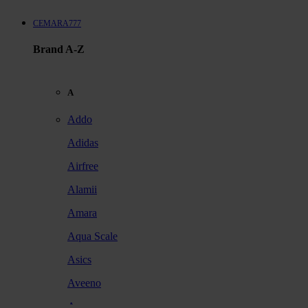
CEMARA777
Brand A-Z
A
Addo
Adidas
Airfree
Alamii
Amara
Aqua Scale
Asics
Aveeno
Awan