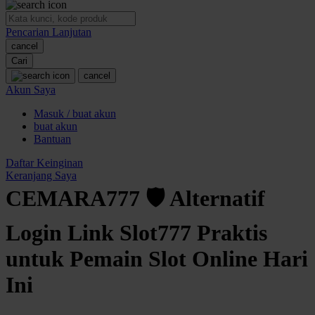
O
Pencarian Lanjutan
Oh Ma Grain
cancel
Okiedog
Cari
cancel
P
Akun Saya
Masuk / buat akun
Peachy
buat akun
Phil & Ted's
Bantuan
Philips Avent
Daftar Keinginan
Keranjang Saya
Pigeon
CEMARA777 🛡 Alternatif
Playgro
Login Link Slot777 Praktis
Poled Global
untuk Pemain Slot Online Hari
Ponycycle
Ini
Puma
Pureats