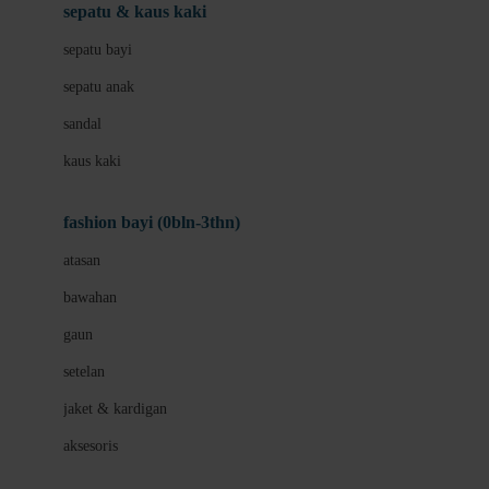
Beauty Barn
sepatu & kaus kaki
Bio Oil
sepatu bayi
Biolane
sepatu anak
Bite Fighters
sandal
Bizzi Growin
kaus kaki
Blackmores
fashion bayi (0bln-3thn)
Blooming Marvellous
atasan
Bonnels
bawahan
Bravado
gaun
Bruder
setelan
Brush Baby
jaket & kardigan
Buds Organics
aksesoris
Bugaboo
Buggygear