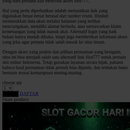
yang baru pertama kali mencoba akses Slot777.
Squishmallows
Hal yang perlu diperhatikan adalah memastikan link yang
Starbooks
digunakan benar-benar berasal dari sumber resmi. Hindari
memasukkan data akun melalui halaman yang terlihat
Stick-O
mencurigakan, memiliki alamat berbeda, atau menawarkan klaim
kemenangan yang tidak masuk akal. Alternatif login yang baik
Stokke
bukan hanya mudah dibuka, tetapi juga memberikan informasi akses
yang jelas agar pemain tidak salah masuk ke situs tiruan.
Sudocrem
Dengan akses yang praktis dan pilihan permainan yang beragam,
Sumimo
situs ini bisa menjadi salah satu alternatif link Slot777 untuk pemain
slot online Indonesia. Tetap gunakan layanan secara bijak, pahami
Sunnylife
bahwa hasil permainan tidak pernah bisa dijamin, dan tentukan batas
bermain sesuai kemampuan masing-masing.
Sun-Staches
choose qty
Swimava
DAFTAR
LOGIN
T
Share product:
Tommee Tippee
Trunki
Tutti Bambini