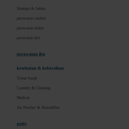
London Taxi
Shampo & Sabun
Love To Dream
perawatan rambut
perawatan mulut
M
perawatan diri
Magformers
Mama's Choice
perawatan ibu
Mamas&Papas
kesehatan & kebersihan
Mamaway
Tissue basah
Maxi Cosi
Laundry & Cleaning
Megabloks
Medical
Micro
Air Purifier & Humidifier
MiDeer
Mimi & Lula
potty
Mini Monkey